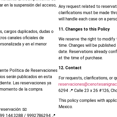
ar en la suspensión del acceso,
Any request related to reservati
clarifications must be made thr
will handle each case on a perso
11. Changes to this Policy
es, cargos duplicados, dudas o
ros canales oficiales de
We reserve the right to modify 
sonalizada y en el menor
time. Changes will be published
date. Reservations already conf
at the time of purchase.
12. Contact
sente Política de Reservaciones
os serán publicados en esta
For requests, clarifications, or 
diente. Las reservaciones ya
reservaciones@cenotesanignac
al momento de la compra.
6294 📍 Calle 23 x 26 #126, Ch
This policy complies with appli
Mexico.
reservación: 📧
99 144 3288 / 9992786294 📍