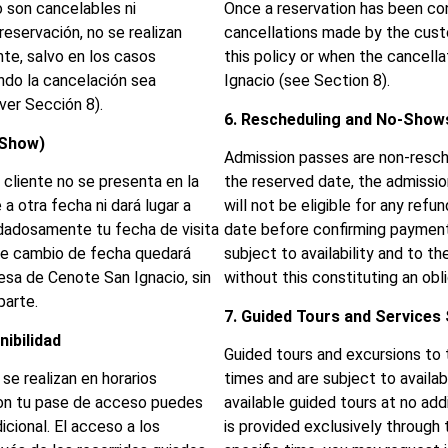
o son cancelables ni
Once a reservation has been con
eservación, no se realizan
cancellations made by the cust
nte, salvo en los casos
this policy or when the cancella
ndo la cancelación sea
Ignacio (see Section 8).
ver Sección 8).
6. Rescheduling and No-Show
-Show)
Admission passes are non-resch
cliente no se presenta en la
the reserved date, the admissio
a otra fecha ni dará lugar a
will not be eligible for any ref
dadosamente tu fecha de visita
date before confirming payment
 de cambio de fecha quedará
subject to availability and to t
presa de Cenote San Ignacio, sin
without this constituting an obli
parte.
7. Guided Tours and Services S
nibilidad
Guided tours and excursions to 
se realizan en horarios
times and are subject to availab
 Con tu pase de acceso puedes
available guided tours at no add
icional. El acceso a los
is provided exclusively through 