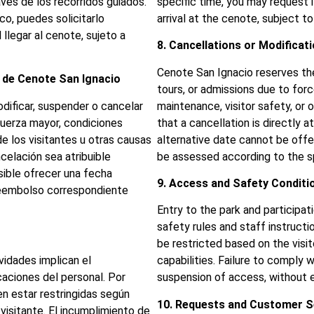
vés de los recorridos guiados.
specific time, you may request 
co, puedes solicitarlo
arrival at the cenote, subject to 
llegar al cenote, sujeto a
8. Cancellations or Modificat
Cenote San Ignacio reserves the
e de Cenote San Ignacio
tours, or admissions due to for
dificar, suspender o cancelar
maintenance, visitor safety, or 
fuerza mayor, condiciones
that a cancellation is directly 
e los visitantes u otras causas
alternative date cannot be offe
celación sea atribuible
be assessed according to the sp
ible ofrecer una fecha
9. Access and Safety Conditi
 reembolso correspondiente
Entry to the park and participat
safety rules and staff instructi
be restricted based on the visito
ividades implican el
capabilities. Failure to comply 
caciones del personal. Por
suspension of access, without en
n estar restringidas según
10. Requests and Customer S
visitante. El incumplimiento de