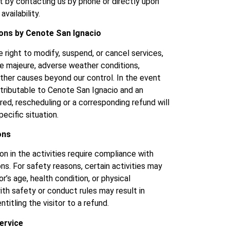
it by contacting us by phone or directly upon
availability.
ions by Cenote San Ignacio
 right to modify, suspend, or cancel services,
ce majeure, adverse weather conditions,
other causes beyond our control. In the event
attributable to Cenote San Ignacio and an
red, rescheduling or a corresponding refund will
ecific situation.
ons
ion in the activities require compliance with
ons. For safety reasons, certain activities may
r’s age, health condition, or physical
with safety or conduct rules may result in
titling the visitor to a refund.
ervice