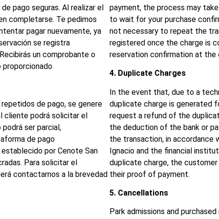
e pago seguras. Al realizar el
payment, the process may take 
 en completarse. Te pedimos
to wait for your purchase confir
intentar pagar nuevamente, ya
not necessary to repeat the tran
servación se registra
registered once the charge is co
 Recibirás un comprobante o
reservation confirmation at the
o proporcionado.
4. Duplicate Charges
In the event that, due to a tec
s repetidos de pago, se genere
duplicate charge is generated 
 cliente podrá solicitar el
request a refund of the duplica
podrá ser parcial,
the deduction of the bank or p
ataforma de pago
the transaction, in accordance
o establecido por Cenote San
Ignacio and the financial institu
radas. Para solicitar el
duplicate charge, the customer
berá contactarnos a la brevedad
their proof of payment.
5. Cancellations
Park admissions and purchased 