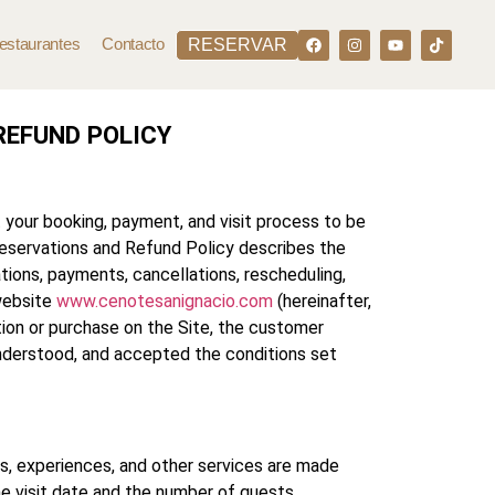
estaurantes
Contacto
RESERVAR
REFUND POLICY
your booking, payment, and visit process to be
 Reservations and Refund Policy describes the
tions, payments, cancellations, rescheduling,
website
www.cenotesanignacio.com
(hereinafter,
tion or purchase on the Site, the customer
understood, and accepted the conditions set
s, experiences, and other services are made
he visit date and the number of guests