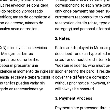
 La reservación se considera
corresponding to each rate cate
ido recibido y procesado
only once payment has been suc
rificar, antes de completar el
customer’s responsibility to ver
tipo de acceso, número de
reservation details (date, type 
sonales sean correctos.
category) and personal informat
2. Rates
N) e incluyen los servicios
Rates are displayed in Mexican
. Manejamos tarifas
described for each type of admi
njeros, así como tarifas
rates for domestic and internatio
 deberán presentar una
Yucatán residents, who must pres
esidencia al momento de ingresar
upon entering the park. If resi
ncia, el cliente deberá cubrir la
cover the difference correspon
as tarifas pueden variar sin
without prior notice; however, t
agado en reservaciones ya
will always be honored.
3. Payment Process
Payments are processed throug