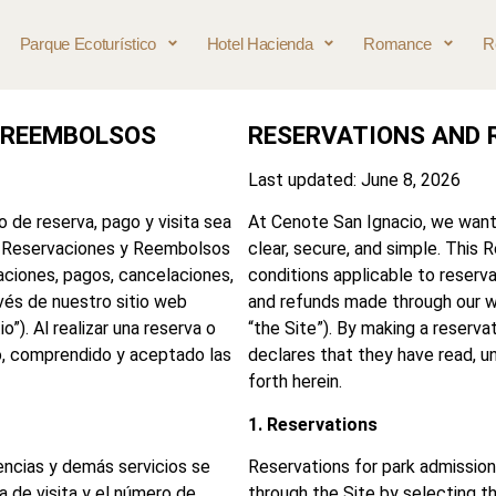
Parque Ecoturístico
Hotel Hacienda
Romance
R
Y REEMBOLSOS
RESERVATIONS AND 
Last updated: June 8, 2026
de reserva, pago y visita sea
At Cenote San Ignacio, we want 
 de Reservaciones y Reembolsos
clear, secure, and simple. This
vaciones, pagos, cancelaciones,
conditions applicable to reserva
vés de nuestro sitio web
and refunds made through our 
io”). Al realizar una reserva o
“the Site”). By making a reserva
do, comprendido y aceptado las
declares that they have read, 
forth herein.
1. Reservations
encias y demás servicios se
Reservations for park admission
a de visita y el número de
through the Site by selecting t